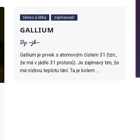
ík
liny
příklady pro 8. ročník
světlo
těleso a látka
zajímavosti
ady pro 7. ročník
atomy a záření
GALLIUM
By:
~jk~
polovodiče
Gallium je prvek s atomovým číslem 31 (tzn.,
příklady pro 9. ročník
že má v jádře 31 protonů). Je zajímavý tím, že
má nízkou teplotu tání. Ta je kolem ….