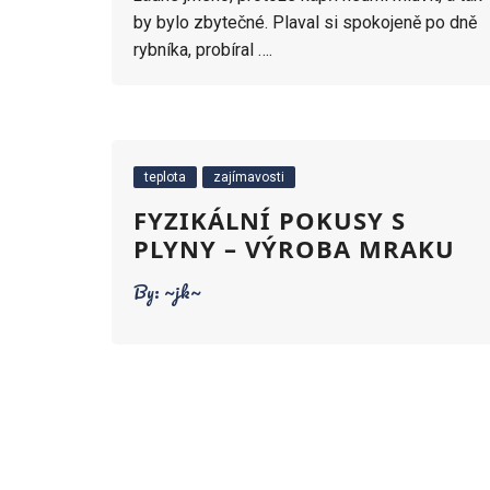
by bylo zbytečné. Plaval si spokojeně po dně
rybníka, probíral ….
teplota
zajímavosti
FYZIKÁLNÍ POKUSY S
PLYNY – VÝROBA MRAKU
By:
~jk~