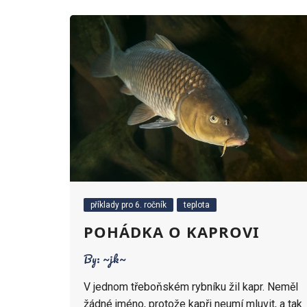
příklady pro 6. ročn
kapa
příkl
příklady pro 6. ročník
teplota
POHÁDKA O KAPROVI
By:
~jk~
V jednom třeboňském rybníku žil kapr. Neměl
žádné jméno, protože kapři neumí mluvit, a tak