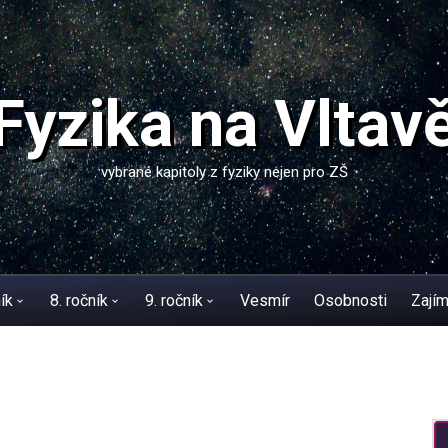
Fyzika na Vltav
vybrané kapitoly z fyziky nejen pro ZŠ
ík
8. ročník
9. ročník
Vesmír
Osobnosti
Zajím
yb
práce a energie
magnetismus
teplo
elektromagnetismus
tismus
zvuk
elektromagnetická indukce