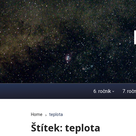
Skip
to
content
6. ročník
7. ročn
těleso a látka
poh
Home
teplota
převody jednotek
síla
Štítek:
teplota
elektřina a magne
tlak